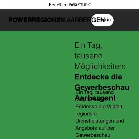
Erstellt mit
POWERREGIONEN
.AARBERGEN
KONTAKT
Ein Tag,
tausend
Möglichkeiten:
Entdecke die
Gewerbeschau
Ein Tag, tausend
Aarbergen!
Möglichkeiten:
Entdecke die Vielfalt
regionaler
Dienstleistungen und
Angebote auf der
Gewerbeschau