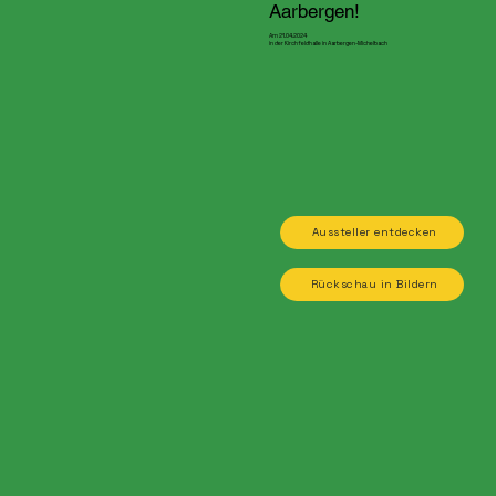
Aarbergen!
Am 21.04.2024
in der Kirchfeldhalle in Aarbergen-Michelbach
Aussteller entdecken
Rückschau in Bildern